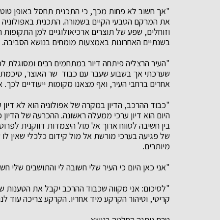
"אך חשוב לא פחות מכך, כי התכנית תחסל באופן טוטא
את המרקם הטבעי הקיים בשמורה. התכנית באפולוניה תק
וזוחלים, שפע של תוצרים ארכיאולוגיים למן התקופות 
בשנתיים האחרונות באמצעות מומחים בנושא הסביבה.
"העיר הרצליה פיתחה דיור במתחמים רבים ומסוגלת ל
שערכתי אך בשבוע שעבר עם כבוד שר האוצר, סיכמתי אי
אחרים ברחבי העיר, ואף מצאנו מקומות ייעודיים לכך. א
"כבוד ההרכב, הדיון במקרה של אפולוניה הוא לא דיון 
היום הוא דיון ערכי ממעלה ראשונה. ההכרעה של הדיון
בין חשיבה לטווח ארוך אל מול היצמדות דווקנית לפרוט
של פגיעה בערכי מורשת אל מול קידום כלכלי שאין לו
מיותרים.
"אני כאן היום כי העיר שלי חשובה לי והתושבים שלי חשו
"לסיכום: אני מקווה שכבוד ההרכב יקבל את הטענות של
קריטי, וטיהור הקרקע מיד אחריו. הקרקע צריכה עוד לנו
טרם ניתנה החלטה בנושא .