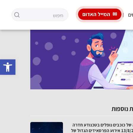
המייל האדום
ים
פתח סרגל 
 נוספות
 של כוכבים נופלים בטכנודע חדרה
ב-13/8/26 אירוע הפרסאידים הגדול של