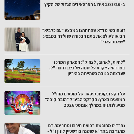
ב-13/8/26 אירוע הפרסאידים הגדול של הקיץ
זוג חובשי מד"א שהתחתנו במבצע "עם כלביא"
הביאו לעולם את בתם הבכורה שנולדה במבצע
"שאגת הארי"
"לחיות, לאהוב, לצחוק": הפארק המרכזי
בפרדסיה ייקרא על שמה של ניצן רחום ז"ל,
שנרצחה בנובה כשהייתה בהיריון
על רקע תקופת קיפאון של מופעים מחו"ל
המוצגים בארץ: הקרקס הבינ”ל "הובה קובה"
מגיע לנתניה במהלך אוגוסט 2026
נפרדים מחובשת רפואת חירום ומתרימת דם
מתנדבת במד"א שושנה בורשטיין לוזון ז"ל -