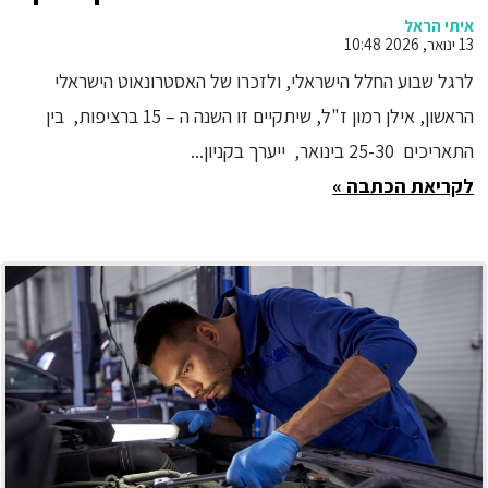
רמון, יערך אירוע מיוחד לקהל הרחב
איתי הראל
13 ינואר, 2026 10:48
בעופר חדרה בשיתוף עם עיריית
לרגל שבוע החלל הישראלי, ולזכרו של האסטרונאוט הישראלי
חדרה ועמותת פנאי העיר כל
הראשון, אילן רמון ז"ל, שיתקיים זו השנה ה – 15 ברציפות, בין
הפעילויות פתוחות לקהל הרחב -
התאריכים 25-30 בינואר, ייערך בקניון...
ללא עלות
לקריאת הכתבה »