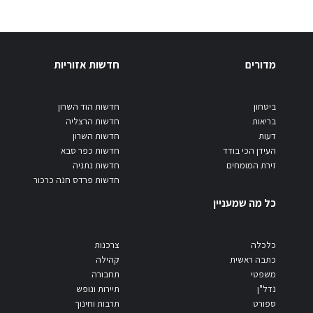
מדורים
חדשות אזוריות
ביטחון
חדשות הוד השרון
בריאות
חדשות הרצליה
דעות
חדשות השרון
העידן הכי בודד
חדשות כפר סבא
זירת המומחים
חדשות נתניה
חדשות פרדס חנה כרכור
כל מה שמעניין
כלכלה
צרכנות
כתבה ראשית
קהילה
משפטי
תחבורה
נדל"ן
תיירות ונופש
ספורט
תרבות וחינוך