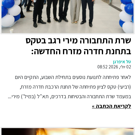
שרת התחבורה מירי רגב בטקס
בתחנת חדרה מזרח החדשה:
"המסילה המזרחית משנה את מפת
טל איפרגן
02 יולי, 2026 08:52
התחבורה של ישראל"
לאחר פתיחתה לתנועת נוסעים בתחילת השבוע, התקיים היום
(רביעי) טקס לציון פתיחתה של תחנת הרכבת חדרה מזרח,
במעמד שרת התחבורה והבטיחות בדרכים, תא"ל (במיל') מירי...
לקריאת הכתבה »