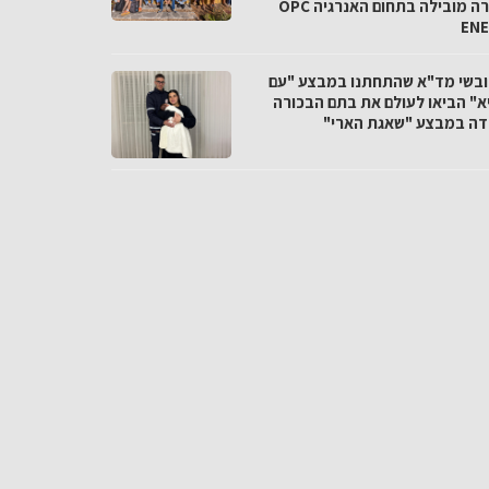
בחברה מובילה בתחום האנרגיה OPC
EN
חובשי מד"א שהתחתנו במבצע "עם
א" הביאו לעולם את בתם הבכורה
דה במבצע "שאגת הארי"