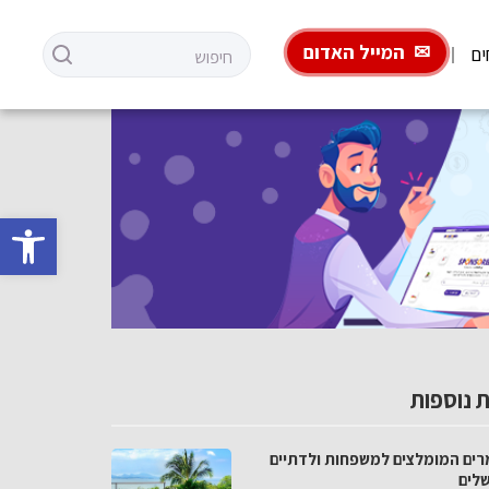
המייל האדום
ים
פתח סרגל 
 נוספות
רים המומלצים למשפחות ולדתיים
שלים