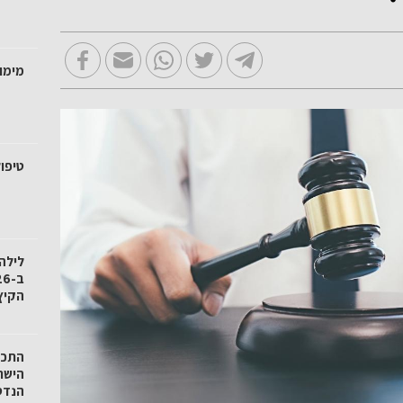
מימו
טיפול
לילה
הקיץ
הישר
הנדס