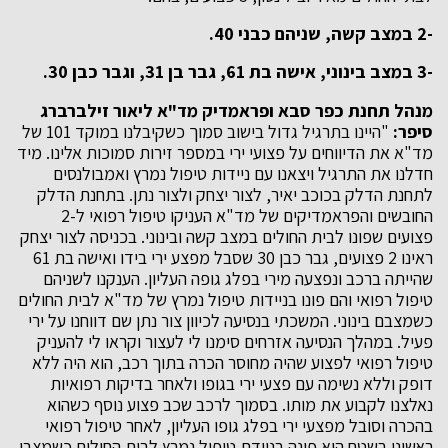
-2 במצב קשה, שניהם כבני 40.
-3 במצב בינוני, אישה בת 61, גבר בן 31, וגבר כבן 30.
מנהל תחנת כפר סבא ופראמדיק מד"א ליאור זילברברג
סיפר:
"היינו בתרגיל גדול בישוב סמוך כשקיבלנו במוקד 101 של
מד"א את הדיווחים על פצועי ירי במספר זירות סמוכות אלינו. מיד
חדלנו את התרגיל ויצאנו עם ניידות טיפול נמרץ ואמבולנסים
לתחנת הדלק בכוכב יאיר, לצור יצחק ולצור נתן. בתחנת הדלק
החובשים והפראמדיקים של מד"א העניקו טיפול רפואי ל-2
פצועים שפונו לבית החולים במצב קשה ובינוני. בכניסה לצור יצחק
ראינו 2 פצועים, גבר כבן 30 שסבל מפצע ירי בידו ואישה בת 61
שהייתה ברכב ונפצעה מירי בפלג גופה העליון. הענקנו לשניהם
טיפול רפואי והם פונו בניידות טיפול נמרץ של מד"א לבית החולים
כשמצבם בינוני. המשכתי בנסיעה לכיוון צור נתן שם דווחנו על ירי
פעיל. במהלך הנסיעה אזרחים סימנו לי לעצור וקראו לי להעניק
טיפול רפואי לפצוע שהיה מחוסר הכרה בתוך רכב, הוא היה ללא
דופק וללא נשימה עם פצעי ירי בגופו ולאחר בדיקות רפואיות
נאלצנו לקבוע את מותו. בסמוך לרכב שכב פצוע נוסף כשהוא
בהכרה וסובל מפצעי ירי בפלג גופו העליון, לאחר טיפול רפואי
ראשוני בשטח הוא פונה בניידת טיפול נמרץ לבית החולים כשמצבו