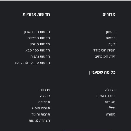
מדורים
חדשות אזוריות
ביטחון
חדשות הוד השרון
בריאות
חדשות הרצליה
דעות
חדשות השרון
העידן הכי בודד
חדשות כפר סבא
זירת המומחים
חדשות נתניה
חדשות פרדס חנה כרכור
כל מה שמעניין
כלכלה
צרכנות
כתבה ראשית
קהילה
משפטי
תחבורה
נדל"ן
תיירות ונופש
ספורט
תרבות וחינוך
הצהרת נגישות