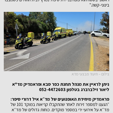
בינוני-קשה."
צילום – תיעוד מבצעי מדא
ניתן לראיין את מנהל תחנת כפר סבא ופראמדיק מד"א
ליאור זילברברג בטלפון 052-4472603
פראמדיק מיחידת האופנועים של מד״א איל דרורי סיפר:
״הגענו למספר זירות לאחר שהתקבלו קריאות במוקד 101 של
מד״א על אירועי ירי במספר מוקדים. כוחות גדולים של מד״א