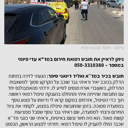
צילום – תיעוד מבצעי מדא
ניתן לראיין את חובש רפואת חירום במד"א עדי פיומי
במספר – 050-3310380
חובש בכיר במד״א ואליד דיואני סיפר:
הגעתי לזירה בתחנת
הדלק בכוכב יאיר וראיתי גבר שוכב על הקרקע סמוך למשאבות
התדלוק, כשעוברי אורח מנסים לסייע לו. ירדתי מהאמבולנס יחד
עם החובשת שהייתה איתי והתחלנו בהענקת טיפול רפואי ראשוני.
תוך כדי הטיפול, אזרחים במקום קראו לי ודיווחו על פצוע נוסף
במסעדה סמוכה. בזמן שהחובשת טיפלה בפצוע, לקחתי את ציוד
החירום ורצתי למסעדה, שם ראיתי גבר נוסף שסבל מפציעות
קשות מאוד. הוא היה חיוור ונשם באיטיות, וראיתי שני כונני מד״א
שכבר החלו להעניק לו טיפול רפואי. חזרתי לפצוע הראשון, הכנסנו