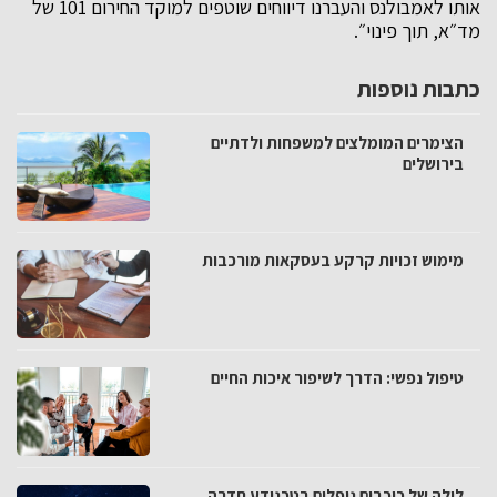
אותו לאמבולנס והעברנו דיווחים שוטפים למוקד החירום 101 של
מד״א, תוך פינוי״.
כתבות נוספות
הצימרים המומלצים למשפחות ולדתיים
בירושלים
מימוש זכויות קרקע בעסקאות מורכבות
טיפול נפשי: הדרך לשיפור איכות החיים
לילה של כוכבים נופלים בטכנודע חדרה