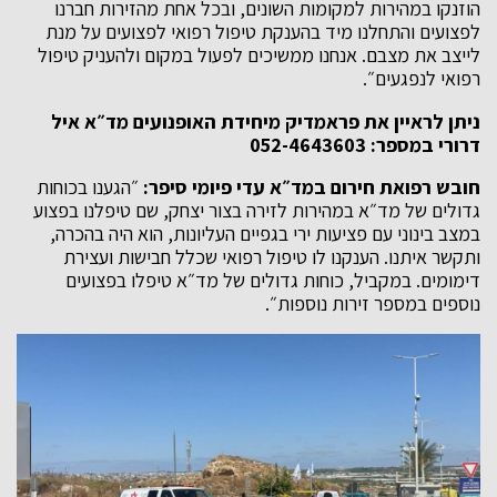
הוזנקו במהירות למקומות השונים, ובכל אחת מהזירות חברנו
לפצועים והתחלנו מיד בהענקת טיפול רפואי לפצועים על מנת
לייצב את מצבם. אנחנו ממשיכים לפעול במקום ולהעניק טיפול
רפואי לנפגעים״.
ניתן לראיין את פראמדיק מיחידת האופנועים מד״א איל
דרורי במספר: 052-4643603
חובש רפואת חירום במד״א עדי פיומי סיפר:
״הגענו בכוחות
גדולים של מד״א במהירות לזירה בצור יצחק, שם טיפלנו בפצוע
במצב בינוני עם פציעות ירי בגפיים העליונות, הוא היה בהכרה,
ותקשר איתנו. הענקנו לו טיפול רפואי שכלל חבישות ועצירת
דימומים. במקביל, כוחות גדולים של מד״א טיפלו בפצועים
נוספים במספר זירות נוספות״.