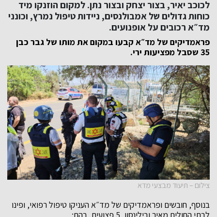
לכוכב יאיר, בצור יצחק ובצור נתן. למקום הוזנקו מיד
כוחות גדולים של אמבולנסים, ניידות טיפול נמרץ, וכונני
מד״א רכובים על אופנועים.
פראמדיקים של מד״א קבעו במקום את מותו של גבר כבן
35 שסבל מפציעות ירי.
צילום – תיעוד מבצעי מדא
בנוסף, חובשים ופראמדיקים של מד״א העניקו טיפול רפואי, ופינו
לבתי החולים מאיר ובילינסון, 5 פצועים, בהם: