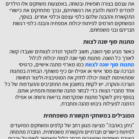
את עצמם בצורה חופשית ובטוחה. באמצעות משחקים אלו הילדים
לומדים לזהות ולהבין את רגשותיהם, ובכך מתחזקים את כישורי
התקשורת וההבנה שלהם כלפי עצמם וכלפי אחרים. בנוסף,
המשחקים תורמים לפיתוח יכולות אמפתיה והבנה כלפי רגשות
חבריהם ובני משפחתם.
מתנות סוף שנה לצוות
כאשר מגיע סוף השנה, חשוב להוקיר תודה לצוותים שעבדו קשה
לאורך כל השנה. מתנות סוף שנה לצוות יכולות לכלול
מתנות סוף שנה לצוות
כמו מארזי מתנה אישיים, כרטיסי
הברכה עם מסר אישי או אפילו יום כיף משותף. הבחירה במתנות
שמתאימות לצוות יכולה לחזק את המוטיבציה וליצור תחושת
הערכה והוקרה. יש לקחת בחשבון את התחביבים וההעדפות של כל
אחד מחברי הצוות כדי לבחור מתנה שתשמח ותפתיע אותם.
בנוסף ניתן לשקול מתנות שמקדמות בריאות ורווחה או אפילו
הזמנה לפעילות גיבוש מהנה ומחברת.
המובילים במשחקי תקשורת משפחתית
"ניתן באהבה" מציעה מגוון רחב של קלפים ומשחקים המיועדים
לפיתוח כישורים חברתיים ותקשורת משפחתית. החברה מתמחה
ביצירת משחקים שמייצרים מרחב קליל ומאפשר לשיח על ערכים,