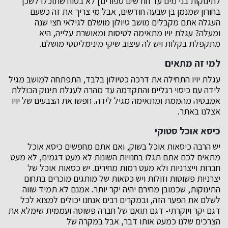
לתינוקות בני מים עד חודשים ספורים] לא בטוח שתוכלו לשכן
בחורון שמנמן בן שבעה חודשים, אבל מי צריך את זה כשעם
העגלה אתם מקבלים מושב טיולון מושלם לגילאי חצי שנה
ומעלה? עגלת יויו מתאימה לטיסות ומאושרת עלייה, היא
מתקפלת בקלות ויש לה עיצוב שיקי מינימליסטי מושלם.
למי זה מתאים
עגלת יויו התחילה את דרכה כטיולון בלבד, התפתחה למושב מגיל
לידה עם כיסוי רגליים והתקדמה עד מהרה לעגלת תינוק הכוללת
אמבטיה מהממת ומתאימה מגיל לידה. חפשו את הצבעים של יויו
אצלנו באתר.
כיסא אוכל סטוקי
יש הרבה כיסאות אוכל בשוק, ואם אתם מחפשים כיסא אוכל
מתאים לכם אתם תגלו בחנויות השונות לא מעט דגמים, לא מעט
חברות וייצרניות ולא מעט רמות מחירים. יש כסאות אוכל של
יצרניות פשוטות וזולות ויש כסאות של מותגים מוכרים בתחום
התינוקות, שכמובן מחירם יהיה יקר יותר. אמנם לא תמיד שווה
לשלם את הפער הזה, ובמקרים רבים אנחנו יכולים למצוא לכל
דגם יקר ויוקרתי- דגם תואם של חברה פשוטה ועממית שימלא את
הצרכים שלנו כמעט אותו דבר, אבל במקרה של