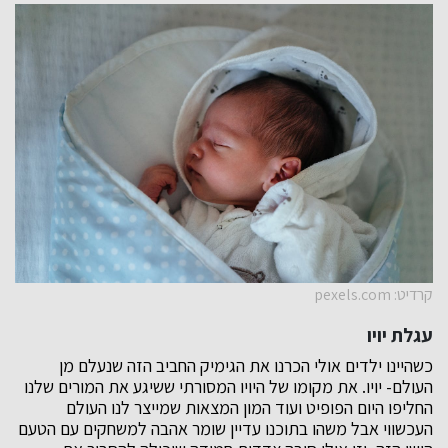
קרדיט: pexels.com
עגלת יויו
כשהיינו ילדים אולי הכרנו את הגימיק החביב הזה שנעלם מן
העולם- יויו. את מקומו של היויו המסורתי ששיגע את המורים שלנו
החליפו היום הפופיט ועוד המון המצאות שמייצר לנו העולם
העכשווי אבל משהו בתוכנו עדיין שומר אהבה למשחקים עם הטעם