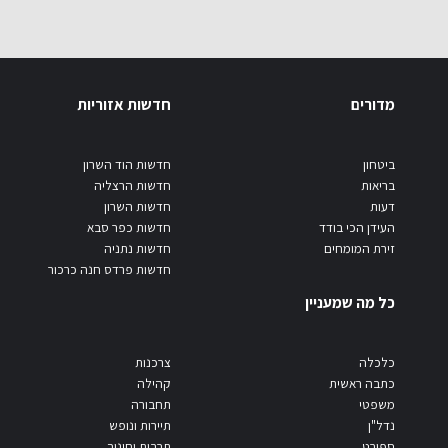
מדורים
חדשות אזוריות
ביטחון
חדשות הוד השרון
בריאות
חדשות הרצליה
דעות
חדשות השרון
העידן הכי בודד
חדשות כפר סבא
זירת המומחים
חדשות נתניה
חדשות פרדס חנה כרכור
כל מה שמעניין
כלכלה
צרכנות
כתבה ראשית
קהילה
משפטי
תחבורה
נדל"ן
תיירות ונופש
ספורט
תרבות וחינוך