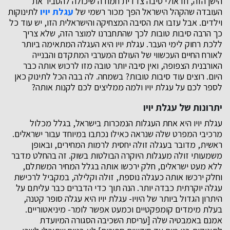
הישן הזה, וזו אולי סיבה צדדית חמודה שיכולה להסביר את
העובדה שהקהל הישראל הפך מכור רשמי של
עגלת יויו
לתינוקות
וילדים. אבל עזבו את הסיבה המצחיקה והישראלית הזו, יש עוד כל
כך הרבה סיבות טובות לכך שהתחברנו למוצר הזה, שלא צריך
ללכת רחוק לימי העבר. עגלת יויו היא העגלה המתאימה ביותר
לאורח החיים העכשווי של העולם המערבי המתקדם והבנייה
האורבנית הצפופה, ואין סיבה יותר טובה מזו לרכוש אותה כבר
היום. רוצים עוד סיבות טובות? בשמחה. לה בבה הכל לתינוק כאן
לספר לכם על עגלת יויו ולמה ממליצים לכם לקנות אותה?
יתרונות של עגלת יויו
עגלת יויו היא אחת העגלות הנמכרות בישראל, בגלל מכלול
מרכיבי המפרט שלה שנראה כאילו נכתבו במיוחד עבור ישראלים.
ראשית, מדובר בעגלה זולה יחסית לרמות המחירים, ובאופן
משמעותי זולה מעגלות היוקרה הבולטות בשוק. זה בהחלט מדבר
ללא מעט ישראלים, חלק ירכשו אותה בגלל המחיר המשתלם,
וחלק ירכשו אותה כעגלה נוספת, זולה וקלילה, במקביל לרכישת
עגלה יוקרתית כבדה יותר. הנה תוך כדי הדברים כבר עליתם על
היתרון הגדול ביותר של היויו- עגלת יויו היא עגלה סופר קטנה,
בעלת מימדים קומפקטיים וכמעט אפשר לומר- מיניאטוריים.
אמנם באמבטיה שלה [עריסת השכיבה הסגורה המיועדת