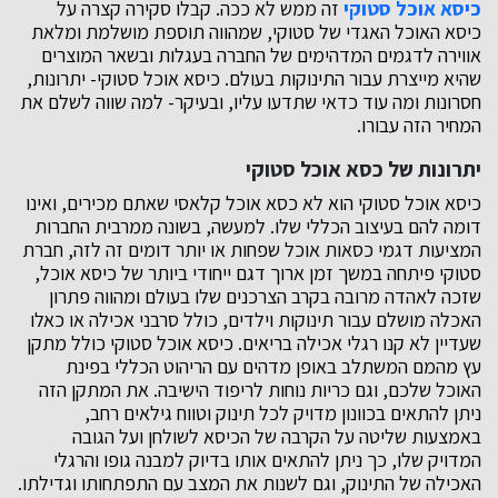
כיסא אוכל סטוקי
זה ממש לא ככה. קבלו סקירה קצרה על
כיסא האוכל האגדי של סטוקי, שמהווה תוספת מושלמת ומלאת
אווירה לדגמים המדהימים של החברה בעגלות ובשאר המוצרים
שהיא מייצרת עבור התינוקות בעולם. כיסא אוכל סטוקי- יתרונות,
חסרונות ומה עוד כדאי שתדעו עליו, ובעיקר- למה שווה לשלם את
המחיר הזה עבורו.
יתרונות של כסא אוכל סטוקי
כיסא אוכל סטוקי הוא לא כסא אוכל קלאסי שאתם מכירים, ואינו
דומה להם בעיצוב הכללי שלו. למעשה, בשונה ממרבית החברות
המציעות דגמי כסאות אוכל שפחות או יותר דומים זה לזה, חברת
סטוקי פיתחה במשך זמן ארוך דגם ייחודי ביותר של כיסא אוכל,
שזכה לאהדה מרובה בקרב הצרכנים שלו בעולם ומהווה פתרון
האכלה מושלם עבור תינוקות וילדים, כולל סרבני אכילה או כאלו
שעדיין לא קנו רגלי אכילה בריאים. כיסא אוכל סטוקי כולל מתקן
עץ מהמם המשתלב באופן מדהים עם הריהוט הכללי בפינת
האוכל שלכם, וגם כריות נוחות לריפוד הישיבה. את המתקן הזה
ניתן להתאים בכוונון מדויק לכל תינוק וטווח גילאים רחב,
באמצעות שליטה על הקרבה של הכיסא לשולחן ועל הגובה
המדויק שלו, כך ניתן להתאים אותו בדיוק למבנה גופו והרגלי
האכילה של התינוק, וגם לשנות את המצב עם התפתחותו וגדילתו.