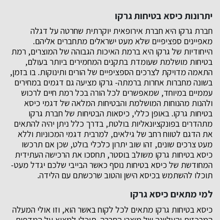
יתרונות כיסא בטיחות גרקו
חברת גרקו היא חברת אירופאית יוקרתית שחרטה על דגלה
מאפיינים ספציפיים שלא מעט ישראלים מתחברים אליהם.
הייחודיות של גרקו היא ברמת האיכות הגבוהה של המוצרים, רמת
בטיחות מושלמת שעומדת בתקנים המחמירים ביותר בעולם,
התאמה מדויקת לצרכים הספציפיים של הורים ותינוקות. בו בזמן,
בשונה מחברות אחרות ברמתה- גרקו מציעה גם דגמים במחירים
עממיים במיוחד, שמאפשרים לכל הורה בכל רמת חיים לרכוש
ולהנות מהנוחות המושלמת והבטיחות המלאה של דגמי כיסא
בטיחות גרקו. באופן כללי, כיסאות הבטיחות של חברת גרקו
מתהדרים בפונקציונאליות בולטת, בדרך כלל ניתן יהיה להתאים
את הדגם לטווח רחב של גילאים, למרבית דגמי המכוניות וללא
מעט צרכים שונים, זהו שוב יתרון כלכלי בולט, שכן אם תרכשו
כיסא בטיחות גרקו משולב בוסטר, תחסכו את הרכישה העתידית
המחודשת של כיסא בטיחות נוסף כאשר הבייבי שלכם יגדל מעט-
תוכלו להשתמש בכיסא הישן והטוב שרכשתם עם הלידה.
למי מתאים כיסא גרקו
כיסא בטיחות גרקו מתאים לכל לקוח באשר הוא, וזו אולי המעלה
המרכזית והעליונה של מוצרי החברה. תוכלו למצוא על המדפים