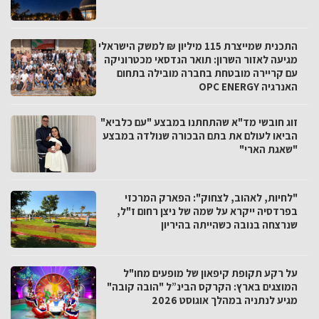
התכנית שמייצרת 115 מיליון ₪ למשק הישראלי
מגיעה לאזור השרון: תואר הנדסאי מכטרוניקה
עם קריירה מובטחת בחברה מובילה בתחום
האנרגיה OPC ENERGY
זוג חובשי מד"א שהתחתנו במבצע "עם כלביא"
הביאו לעולם את בתם הבכורה שנולדה במבצע
"שאגת הארי"
"לחיות, לאהוב, לצחוק": הפארק המרכזי
בפרדסיה ייקרא על שמה של ניצן רחום ז"ל,
שנרצחה בנובה כשהייתה בהיריון
על רקע תקופת קיפאון של מופעים מחו"ל
המוצגים בארץ: הקרקס הבינ”ל "הובה קובה"
מגיע לנתניה במהלך אוגוסט 2026