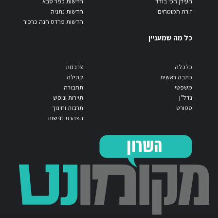
העידן הכי בודד
חדשות כפר סבא
זירת המומחים
חדשות נתניה
חדשות פרדס חנה כרכור
כל מה שמעניין
כלכלה
צרכנות
כתבה ראשית
קהילה
משפטי
תחבורה
נדל"ן
תיירות ונופש
ספורט
תרבות וחינוך
הצהרת נגישות