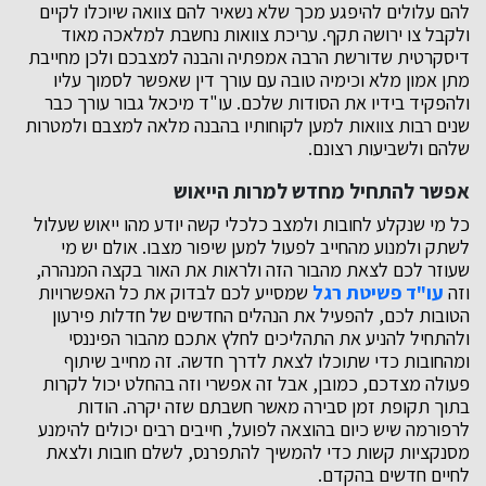
להם עלולים להיפגע מכך שלא נשאיר להם צוואה שיוכלו לקיים
ולקבל צו ירושה תקף. עריכת צוואות נחשבת למלאכה מאוד
דיסקרטית שדורשת הרבה אמפתיה והבנה למצבכם ולכן מחייבת
מתן אמון מלא וכימיה טובה עם עורך דין שאפשר לסמוך עליו
ולהפקיד בידיו את הסודות שלכם. עו"ד מיכאל גבור עורך כבר
שנים רבות צוואות למען לקוחותיו בהבנה מלאה למצבם ולמטרות
שלהם ולשביעות רצונם.
אפשר להתחיל מחדש למרות הייאוש
כל מי שנקלע לחובות ולמצב כלכלי קשה יודע מהו ייאוש שעלול
לשתק ולמנוע מהחייב לפעול למען שיפור מצבו. אולם יש מי
שעוזר לכם לצאת מהבור הזה ולראות את האור בקצה המנהרה,
וזה
עו"ד פשיטת רגל
שמסייע לכם לבדוק את כל האפשרויות
הטובות לכם, להפעיל את הנהלים החדשים של חדלות פירעון
ולהתחיל להניע את התהליכים לחלץ אתכם מהבור הפיננסי
ומהחובות כדי שתוכלו לצאת לדרך חדשה. זה מחייב שיתוף
פעולה מצדכם, כמובן, אבל זה אפשרי וזה בהחלט יכול לקרות
בתוך תקופת זמן סבירה מאשר חשבתם שזה יקרה. הודות
לרפורמה שיש כיום בהוצאה לפועל, חייבים רבים יכולים להימנע
מסנקציות קשות כדי להמשיך להתפרנס, לשלם חובות ולצאת
לחיים חדשים בהקדם.