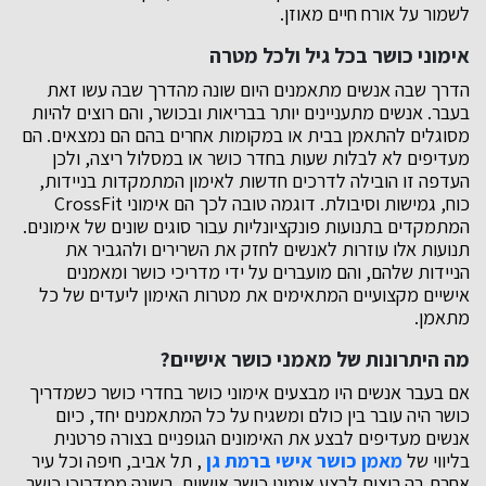
לשמור על אורח חיים מאוזן.
אימוני כושר בכל גיל ולכל מטרה
הדרך שבה אנשים מתאמנים היום שונה מהדרך שבה עשו זאת
בעבר. אנשים מתעניינים יותר בבריאות ובכושר, והם רוצים להיות
מסוגלים להתאמן בבית או במקומות אחרים בהם הם נמצאים. הם
מעדיפים לא לבלות שעות בחדר כושר או במסלול ריצה, ולכן
העדפה זו הובילה לדרכים חדשות לאימון המתמקדות בניידות,
כוח, גמישות וסיבולת.
דוגמה טובה לכך הם אימוני CrossFit
המתמקדים בתנועות פונקציונליות עבור סוגים שונים של אימונים.
תנועות אלו עוזרות לאנשים לחזק את השרירים ולהגביר את
הניידות שלהם, והם מועברים על ידי מדריכי כושר ומאמנים
אישיים מקצועיים המתאימים את מטרות האימון ליעדים של כל
מתאמן.
מה היתרונות של מאמני כושר אישיים?
אם בעבר אנשים היו מבצעים אימוני כושר בחדרי כושר כשמדריך
כושר היה עובר בין כולם ומשגיח על כל המתאמנים יחד, כיום
אנשים מעדיפים לבצע את האימונים הגופניים בצורה פרטנית
בליווי של
מאמן כושר אישי ברמת גן
, תל אביב, חיפה וכל עיר
אחרת בה רוצים לבצע אימוני כושר אישיים.
בשונה ממדריכי כושר