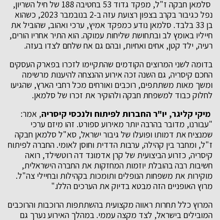
​ סלמאן חבקה ז"ל, מפקד גדוד 53 בחטיבה 188 של חיל השריון,
נפל כגיבור בקרב בצפון רצועת עזה ב-2 בנובמבר 2023, כשהוא
בן 33 בלבד. סלמאן נודע כמפקד אמיץ, ערכי ואהוב, שהוביל את
חייליו באומץ לב ובתחושת שליחות עמוקה. הוא התיר אחריו הורים,
רעיה, ילד קטן, אחים ואחיות, ובהם גם אח שלחם לצדו בעזה.
בדומה לשני המרוצים הקודמים שהתקיימו לזכרו בפארק העסקים
החכם קיסריה, גם השנה זכה אירוע ההנצחה להיענות מרשימה
ומשך מאות משתתפים, רוכבים ואורחים מכל רחבי הארץ, שהגיעו
לחלוק כבוד למשפחת חבקה ולהוקיר את זכרו של סלמאן.
מיקי קליגר, יו"ר החברות לפיתוח ולנכסי קיסריה
, אמר:
"עבורנו, מדובר בהרבה יותר מאירוע ספורט. זהו מיזם ערכי
שמנציח את דמותו ופועלו של גיבור ישראל, סא"ל סלמאן חבקה
ז"ל, ומחבר בין קהילה, ערבות הדדית וחוסן לאומי. החברה לפיתוח
קיסריה, כזרוע הביצועית של קרן אדמונד דה רוטשילד, רואה
חשיבות רבה בהובלת יוזמות המחזקות את החברה הישראלית,
מוקירות את משפחות הנופלים ותומכות בקהילות ובחיילי צה"ל.
מרוץ האופניים הזה מבטא בדיוק את הערכים הללו."
המרוץ כלל תחרות ראווה מקצועית בהשתתפות הרוכבות והרוכבים
המובילים בישראל, לצד מקצה עממי. במהלך האירוע נערך גם