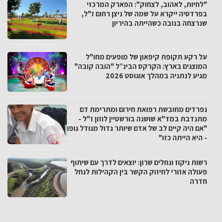
"לחיות, לאהוב, לצחוק": הפארק המרכזי
בפרדסיה ייקרא על שמה של ניצן רחום ז"ל,
שנרצחה בנובה כשהייתה בהיריון
על רקע תקופת קיפאון של מופעים מחו"ל
המוצגים בארץ: הקרקס הבינ”ל "הובה קובה"
מגיע לנתניה במהלך אוגוסט 2026
נפרדים מחובשת רפואת חירום ומתרימת דם
מתנדבת במד"א שושנה בורשטיין לוזון ז"ל -
"אם היה קיים לב של אדם שיותר גדול מגודל גופו
- היא הייתה כזו"
רשות ניקוז ונחלים שרון: יוצאים לדרך עם שיתוף
פעולה אזורי לחיזוק הקשר בין הקהילות לנחל
חדרה