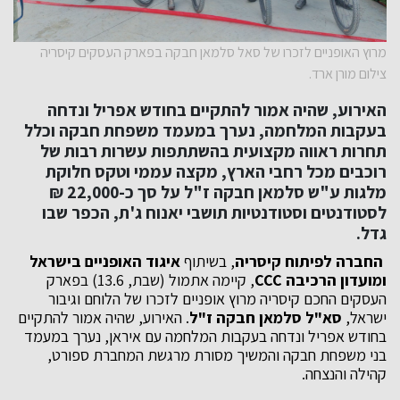
מרוץ האופניים לזכרו של סאל סלמאן חבקה בפארק העסקים קיסריה
צילום מורן ארד.
האירוע, שהיה אמור להתקיים בחודש אפריל ונדחה
בעקבות המלחמה, נערך במעמד משפחת חבקה וכלל
תחרות ראווה מקצועית בהשתתפות עשרות רבות של
רוכבים מכל רחבי הארץ, מקצה עממי וטקס חלוקת
מלגות ע"ש סלמאן חבקה ז"ל על סך כ-22,000 ₪
לסטודנטים וסטודנטיות תושבי יאנוח ג'ת, הכפר שבו
גדל.
החברה לפיתוח קיסריה
, בשיתוף
איגוד האופניים בישראל
ומועדון הרכיבה
CCC
, קיימה אתמול (שבת, 13.6) בפארק
העסקים החכם קיסריה מרוץ אופניים לזכרו של הלוחם וגיבור
ישראל,
סא"ל סלמאן חבקה ז"ל
. האירוע, שהיה אמור להתקיים
בחודש אפריל ונדחה בעקבות המלחמה עם איראן, נערך במעמד
בני משפחת חבקה והמשיך מסורת מרגשת המחברת ספורט,
קהילה והנצחה.