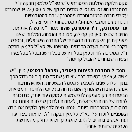
טקס חלוקת המלגות המסורתי ע"ש סא"ל סלמאן חבקה ז"ל,
במסגרתו הוענקו מענקי לימודים בהיקף של כ-22,000 ₪ שנתרמו
על ידי חברת פרטנר וחברת פסטרנק שוהם לסטודנטיות
וסטודנטים תושבי יאנוח-ג'ת ממשפחות לוחמי צה"ל.
ערן פסטרנק,
יו"ר פסטרנק שהם
, אמר: "מרגש לראות את
החיבור שנוצר כאן בין קהילה, מצוינות והנצחה. המלגות שאנו
מעניקים הן השקעה בדור העתיד של החברה הישראלית, ובפרט
בקרב בני ובנות העדה הדרוזית. מורשתו של סא"ל סלמאן חבקה
ז"ל ממשיכה לחיות כאן בכל דיווש, בכל הישג ובכלל בכל צעיר
וצעירה שבוחרים להוביל קדימה."
מנכ"ל החברה לפיתוח קיסריה, מיכאל כרסנטי,
ציין: "יש
משהו עוצמתי במיוחד בכך שאירוע שנולד מתוך כאב גדול הפך
בתוך שלוש שנים למפגש שמסמל המשכיות, השראה וחיבור
אנושי. העובדה שהמרוץ השנה נדחה בשל ימי הלחימה והמציאות
הביטחונית רק מעניקה לו משמעות עמוקה עוד יותר, כתזכורת
לכוחה של הרוח הישראלית, לאחדות ולחוסן שמלווים אותנו גם
בתקופות המורכבות ביותר. אנחנו גאים להמשיך ולקיים את מרוץ
האופניים לזכרו של סא"ל סלמאן חבקה ז"ל, ולראות כיצד עוד
ועוד אנשים בוחרים להגיע, להשתתף ולהיות חלק מהמורשת
הערכית שהותיר אחריו".