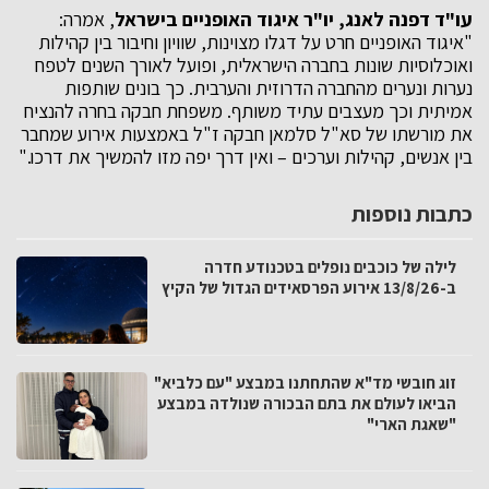
עו"ד דפנה לאנג, יו"ר איגוד האופניים בישראל
, אמרה:
"איגוד האופניים חרט על דגלו מצוינות, שוויון וחיבור בין קהילות
ואוכלוסיות שונות בחברה הישראלית, ופועל לאורך השנים לטפח
נערות ונערים מהחברה הדרוזית והערבית. כך בונים שותפות
אמיתית וכך מעצבים עתיד משותף. משפחת חבקה בחרה להנציח
את מורשתו של סא"ל סלמאן חבקה ז"ל באמצעות אירוע שמחבר
בין אנשים, קהילות וערכים – ואין דרך יפה מזו להמשיך את דרכו."
כתבות נוספות
לילה של כוכבים נופלים בטכנודע חדרה
ב-13/8/26 אירוע הפרסאידים הגדול של הקיץ
זוג חובשי מד"א שהתחתנו במבצע "עם כלביא"
הביאו לעולם את בתם הבכורה שנולדה במבצע
"שאגת הארי"