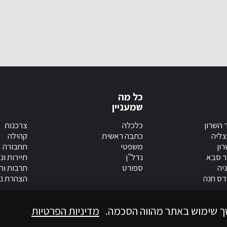
כל מה
שמעניין
 השרון
כלכלה
צרכנות
צליה
כתבה ראשית
קהילה
ון
משפטי
תחבורה
ר סבא
נדל"ן
תיירות ונ
יה
ספורט
תרבות וחי
דס חנה
הצהרת נג
ך שימוש באתר מהווה הסכמה.
מדיניות הפרטיות