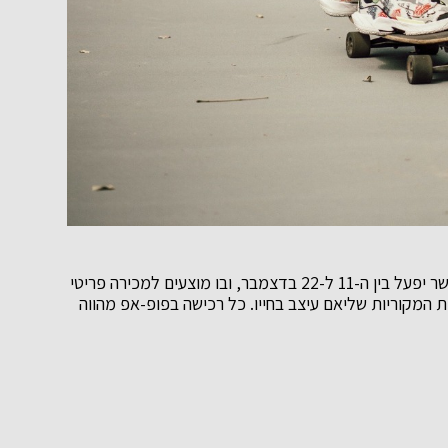
בימים אלו נפתח פופ-אפ ייחודי בקניון רננים ברעננה, אשר יפעל בין ה-11 ל-22 בדצמבר, ובו מוצעים למכירה פריטי
ת המקוריות שליאם עיצב בחייו. כל רכישה בפופ-אפ מהווה