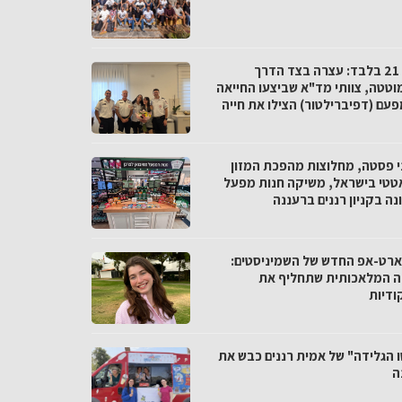
בגיל 21 בלבד: עצרה בצד הדרך
וטטה, צוותי מד"א שביצעו החייאה
פעם (דפיברילטור) הצילו את חייה
י פסטה, מחלוצות מהפכת המזון
טטי בישראל, משיקה חנות מפעל
ה בקניון רננים ברעננה
רט-אפ החדש של השמיניסטים:
ה המלאכותית שתחליף את
ודיות
ו הגלידה" של אמית רננים כבש את
ה