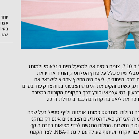
עצרו
בטיח
י.נ.
מה-NBA ועד בניין ברייכמן, החזון של ליאם שרם, שנפל ב-7.10, צומח בימים אלו למפעל חיים בינלאומי ולמותג
מבלי שידע כלל על פרוץ המלחמה, הותיר אחריו את
ומנציח את דרכו הייחודית. ליאם היה החלוץ שהביא לישראל את
רט, כשיזם והקים את המגרש הצבעוני בנווה צדק עוד בטרם
כרעיון יזמי עצמאי ופורץ דרך בתקופת הקורונה במטרה
יכה את ליאם בהוקרה רבה כבר בתחילת דרכו.
צה גבולות ומתבסס כמותג אומנות ולייף-סטייל בעל שפה
ות היצירה, כאשר המגרשים הצבעוניים אינם רק מתקני
כות נחשבות. החלום התגשם לכדי מציאות רחבת היקף
הכוללת מגרשים מעוצבים בארץ ובארה"ב, תוכניות לחיבור יוקרתי ושיתוף פעולה עם ליגת ה-NBA, לצד הקמת