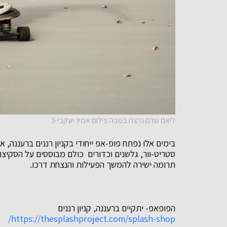
ליאם שרם נרצח בנובה צילום אמיר יעקבי 5
סטריט-וור, גלשנים וכדורים כולם מבוססים על הסקיצו
תרומה ישירה להמשך הפעילות והנצחת דרכו.
הפופאפ- יתקיים ברעננה, קניון רננים
https://thesplashproject.com/splash-shop/