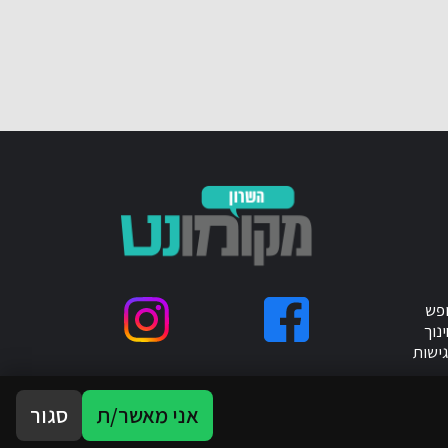
ופש
נוך
ישות
אני מאשר/ת
סגור