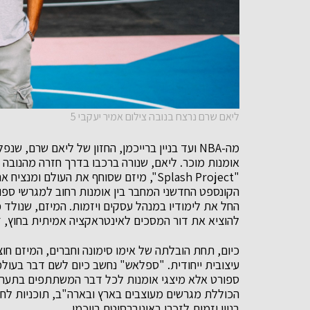
ליאם שרם נרצח בנובה צילום אמיר יעקבי 5
אומנות מוכר. ליאם, שנורה ברכבו בדרך חזרה מהנובה 
"Splash Project", מיזם שסוחף את העולם 
הקונספט החדשני המחבר בין אומנות רחוב למגרשי ספו
החל את לימודיו במנהל עסקים ויזמות. המיזם, שנולד 
להוציא את דור המסכים לאינטראקציה אמיתית בחוץ, ז
כיום, תחת הובלתה של אימו סימונה וחברים, המיזם חו
עיצובית ייחודית. "ספלאש" נחשב כיום לשם דבר בעולמ
ספורט אלא מיצגי אומנות לכל דבר המשתתפים בתערו
בניין יזמות לזכרו באוניברסיטת רייכמן.