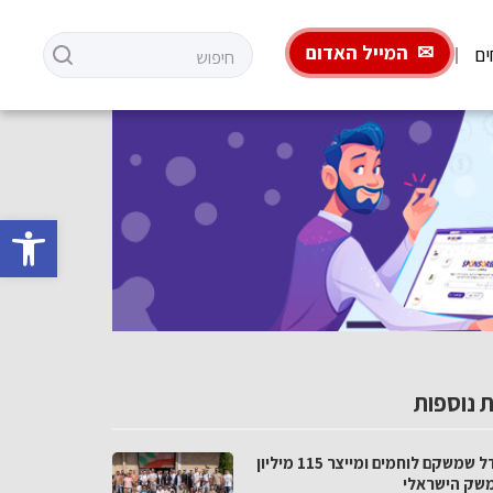
המייל האדום
ים
פתח סרגל 
 נוספות
המודל שמשקם לוחמים ומייצר 115 מיליון
שק הישראלי