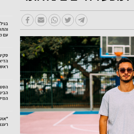
והתמ
עם מ
סקינ
הדיא
ראשונ
הסטא
הבינ
המיק
"אוט
רעננ