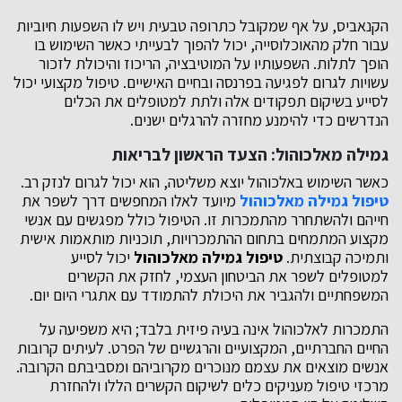
הקנאביס, על אף שמקובל כתרופה טבעית ויש לו השפעות חיוביות
עבור חלק מהאוכלוסייה, יכול להפוך לבעייתי כאשר השימוש בו
הופך לתלות. השפעותיו על המוטיבציה, הריכוז והיכולת לזכור
עשויות לגרום לפגיעה בפרנסה ובחיים האישיים. טיפול מקצועי יכול
לסייע בשיקום תפקודים אלה ולתת למטופלים את הכלים
הנדרשים כדי להימנע מחזרה להרגלים ישנים.
גמילה מאלכוהול: הצעד הראשון לבריאות
כאשר השימוש באלכוהול יוצא משליטה, הוא יכול לגרום לנזק רב.
טיפול גמילה מאלכוהול
מיועד לאלו המחפשים דרך לשפר את
חייהם ולהשתחרר מהתמכרות זו. הטיפול כולל מפגשים עם אנשי
מקצוע המתמחים בתחום ההתמכרויות, תוכניות מותאמות אישית
ותמיכה קבוצתית.
טיפול גמילה מאלכוהול
יכול לסייע
למטופלים לשפר את הביטחון העצמי, לחזק את הקשרים
המשפחתיים ולהגביר את היכולת להתמודד עם אתגרי היום יום.
התמכרות לאלכוהול אינה בעיה פיזית בלבד; היא משפיעה על
החיים החברתיים, המקצועיים והרגשיים של הפרט. לעיתים קרובות
אנשים מוצאים את עצמם מנוכרים מקרוביהם ומסביבתם הקרובה.
מרכזי טיפול מעניקים כלים לשיקום הקשרים הללו ולהחזרת