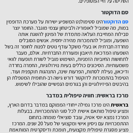
השליטה על חיי המטופלים.
סם הדוקטור
סם הדוקטור
הינו סטימולנט המשפיע ישירות על מערכת הדופמין
במוח, מה שמוביל לאופוריה ולביטחון עצמי מוגבר. החומר יוצר
סבילות המחייבת העלאה מתמדת של המינון להשגת אותה
השפעה, ומוביל להתמכרות מהירה יחסית. אנשים הסובלים
מחרדה חברתית או בעלי משקל עודף נוטים לפנות לחומר זה בשל
השפעתו המדכאת תיאבון ומעוררת החברתיות. אולם, מעבר
לתחושות החיוביות הזמניות, השימוש מוביל לשורת תופעות לוואי
משמעותיות. הסיכונים כוללים בעיות נוירולוגיות, החמרה בחרדה
ודיכאון, נעילת לסתות, הפרעות שינה, התנהגות תוקפנית ועוד.
הטיפול בהתמכרות לדוקטור דורש גישה רב-תחומית המטפלת הן
בהיבטים הפיזיולוגיים והן בגורמים הנפשיים שהובילו לשימוש.
מרכז בראשית: חוויה טיפולית במדבר
בראשית
הינו מרכז גמילה ייחודי הממוקם במדבר בדרום הארץ,
ומציע טיפול מותאם אישית לכל סוגי ההתמכרויות. בבעלות
המרכז נמצא יוסי אטיה, עובד סוציאלי מומחה בתחום
ההתמכרויות עם ניסיון אישי ומקצועי של מעל 20 שנים. המרכז
מציע מסגרת טיפולית מקצועית, תומכת ודיסקרטית המותאמת