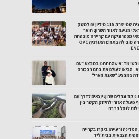
התכנית שמייצרת 115 מיליון ₪ למשק
אלי מגיעה לאזור השרון: תואר
אי מכטרוניקה עם קריירה מובטחת
בחברה מובילה בתחום האנרגיה OPC
EN
חובשי מד"א שהתחתנו במבצע "עם
א" הביאו לעולם את בתם הבכורה
דה במבצע "שאגת הארי"
ניקוז ונחלים שרון: יוצאים לדרך עם
 פעולה אזורי לחיזוק הקשר בין
לות לנחל חדרה
המדינה ורעייתו ביקרו בקרייה
טית הצבאית בבית ליד