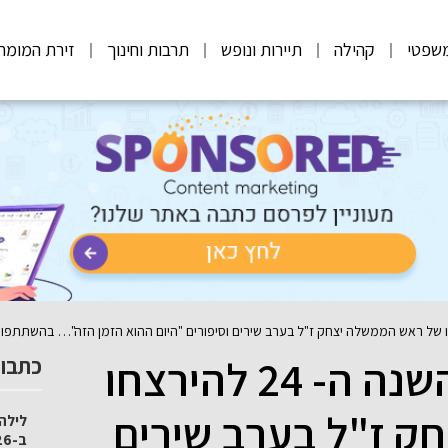
שפטי
קהילה
תיירות ונופש
תרבות וחינוך
זירת המומח
רעננה ציינה את יום השנה ה- 24 להירצחו
כתבות
ק ז"ל בערב שירים
לילה