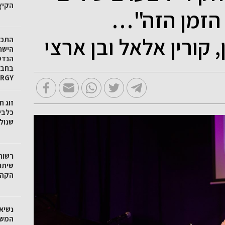
הקיץ
 הזמן הזה"…
קורין אלאל ובן ארצי
הישר
הנדס
ERGY
זוג 
כלבי
שנול
רשות 
שיתוף
הקהי
נשיא 
המשפ