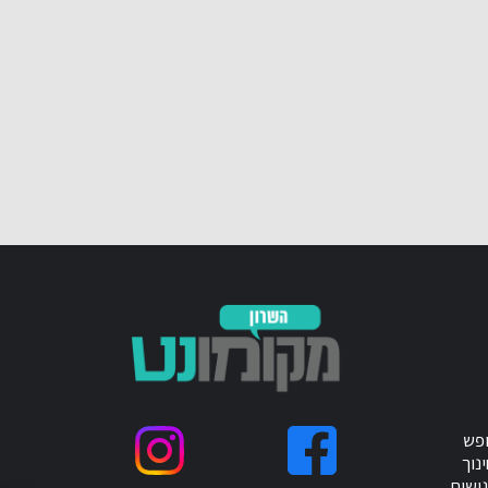
ופש
נוך
ישות