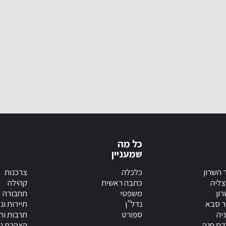
כל מה
שמעניין
 השרון
כלכלה
צרכנות
צליה
כתבה ראשית
קהילה
ון
משפטי
תחבורה
ר סבא
נדל"ן
תיירות ונ
יה
ספורט
תרבות וחי
דס חנה
הצהרת נג