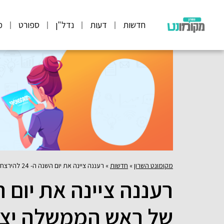
חדשות
דעות
נדל"ן
ספורט
מ
מקומונט השרון
»
חדשות
»
רעננה ציינה את יום השנה ה- 24 להירצחו של ראש הממשלה יצחק ז"ל בערב שירים וסיפורים "היום ההוא הזמן הזה"… בהשתתפות דרור קרן, קורין אלאל ובן ארצי
של ראש הממשלה יצח