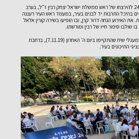
רעננה ציינה השבוע (יום א' 10.11.19) את יום השנה ה- 24 להירצחו של ראש ממשלת ישראל יצחק רבין ז"ל, בערב
יים בהיכל התרבות יד לבנים בעיר, במעמד ראש העיר רעננה
. את האירוע הנחה דרור קרן, ובו הופיעו בשירה קורין אלאל
ו שולבו סיפור חייו של רבין ומורשתו.
יום השנה לרצח רבין צוין גם במערכת החינוך העירונית במעגלי שיח שהתקיימו ביום ה' האחרון (7.11.19), ברחבת
גי התיכונים בעיר.