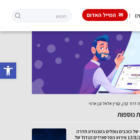
המייל האדום
ים
פתח סרגל 
 נוספות
 של כוכבים נופלים בטכנודע חדרה
ב-13/8/26 אירוע הפרסאידים הגדול של