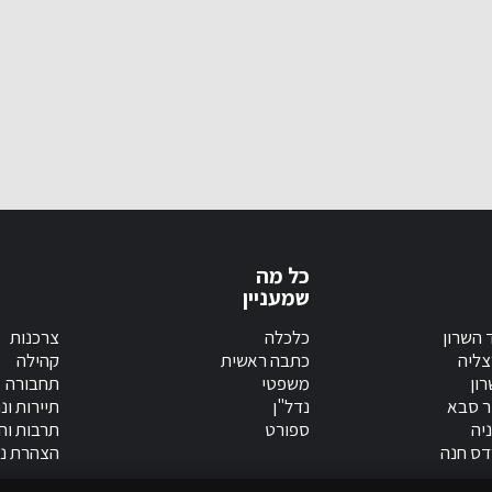
כל מה
שמעניין
 השרון
כלכלה
צרכנות
צליה
כתבה ראשית
קהילה
ון
משפטי
תחבורה
ר סבא
נדל"ן
תיירות ונ
יה
ספורט
תרבות וחי
דס חנה
הצהרת נג