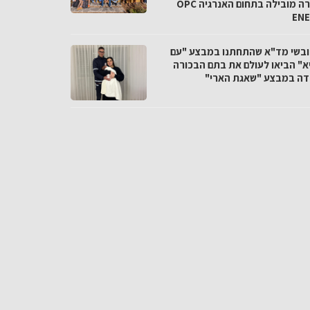
בחברה מובילה בתחום האנרגיה OPC
EN
חובשי מד"א שהתחתנו במבצע "עם
א" הביאו לעולם את בתם הבכורה
דה במבצע "שאגת הארי"