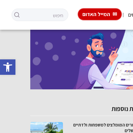
המייל האדום
ים
פתח סרגל 
 נוספות
רים המומלצים למשפחות ולדתיים
שלים