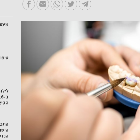
מימו
טיפול
לילה
הקיץ
הישר
הנדס