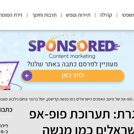
שפטי
קהילה
תיירות ונופש
תרבות וחינוך
זירת המומח
ופ-אפ של מיטב האמנים הישראלים כמו מנשה קדישמן, יוסל ברגנר ונחום גילבוע מונ
רת: תערוכת פופ-אפ
כתבות
שראלים כמו מנשה
לילה