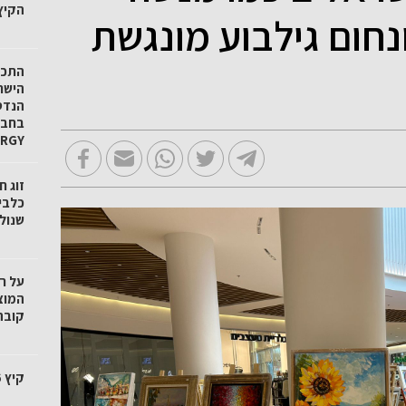
הקיץ
ונחום גילבוע מונגשת
הישר
הנדס
ERGY
זוג 
כלבי
שנול
על ר
המוצ
קובה"
קיץ 2026 בטכנודע חדרה