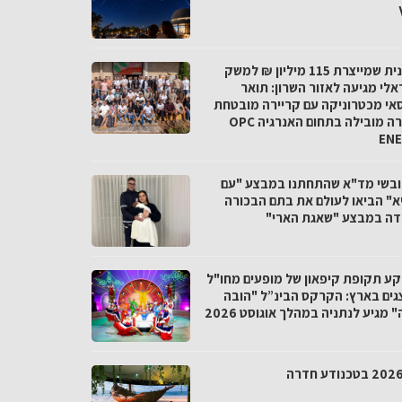
התכנית שמייצרת 115 מיליון ₪ למשק
אלי מגיעה לאזור השרון: תואר
אי מכטרוניקה עם קריירה מובטחת
בחברה מובילה בתחום האנרגיה OPC
EN
חובשי מד"א שהתחתנו במבצע "עם
א" הביאו לעולם את בתם הבכורה
דה במבצע "שאגת הארי"
קע תקופת קיפאון של מופעים מחו"ל
גים בארץ: הקרקס הבינ”ל "הובה
 מגיע לנתניה במהלך אוגוסט 2026