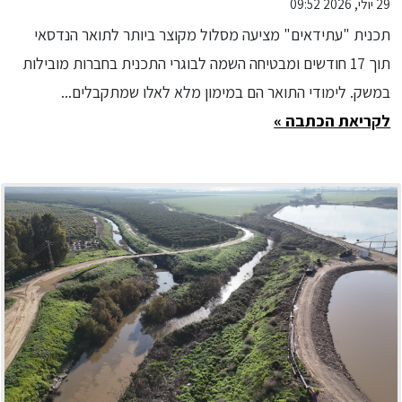
29 יולי, 2026 09:52
מובטחת בחברה מובילה בתחום
תכנית "עתידאים" מציעה מסלול מקוצר ביותר לתואר הנדסאי
האנרגיה OPC ENERGY
תוך 17 חודשים ומבטיחה השמה לבוגרי התכנית בחברות מובילות
במשק. לימודי התואר הם במימון מלא לאלו שמתקבלים...
לקריאת הכתבה »