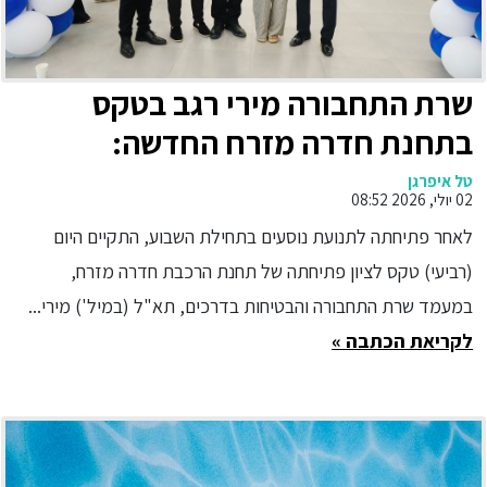
שרת התחבורה מירי רגב בטקס
בתחנת חדרה מזרח החדשה:
"המסילה המזרחית משנה את מפת
טל איפרגן
02 יולי, 2026 08:52
התחבורה של ישראל"
לאחר פתיחתה לתנועת נוסעים בתחילת השבוע, התקיים היום
(רביעי) טקס לציון פתיחתה של תחנת הרכבת חדרה מזרח,
במעמד שרת התחבורה והבטיחות בדרכים, תא"ל (במיל') מירי...
לקריאת הכתבה »