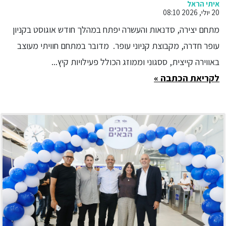
סדנאות והעשרה יפתח במהלך חודש
איתי הראל
20 יולי, 2026 08:10
אוגוסט בקניון עופר חדרה לצד
מתחם יצירה, סדנאות והעשרה יפתח במהלך חודש אוגוסט בקניון
הצגות ומופעים עם כוכבי ילדים
עופר חדרה, מקבוצת קניוני עופר. מדובר במתחם חוויתי מעוצב
הפעילויות, ההופעות והצגות - ללא
באווירה קייצית, ססגוני וממוזג הכולל פעילויות קיץ...
עלות
לקריאת הכתבה »