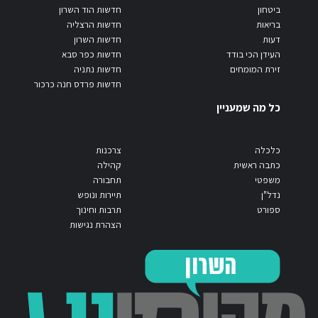
ביטחון
חדשות הוד השרון
בריאות
חדשות הרצליה
דעות
חדשות השרון
העידן הכי בודד
חדשות כפר סבא
זירת המומחים
חדשות נתניה
חדשות פרדס חנה כרכור
כל מה שמעניין
כלכלה
צרכנות
כתבה ראשית
קהילה
משפטי
תחבורה
נדל"ן
תיירות ונופש
ספורט
תרבות וחינוך
הצהרת נגישות