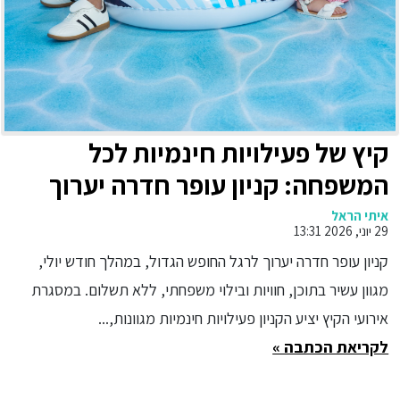
קיץ של פעילויות חינמיות לכל
המשפחה: קניון עופר חדרה יערוך
במהלך חודש יולי קיץ עשיר בתוכן
איתי הראל
29 יוני, 2026 13:31
וחוויות לכל המשפחה, עם מגוון
קניון עופר חדרה יערוך לרגל החופש הגדול, במהלך חודש יולי,
פעילויות ללא תשלום: הצגות,
מגוון עשיר בתוכן, חוויות ובילוי משפחתי, ללא תשלום. במסגרת
מופעים ומשחקים המשלבים תוכן
אירועי הקיץ יציע הקניון פעילויות חינמיות מגוונות,...
חינוכי ויצירתי
לקריאת הכתבה »